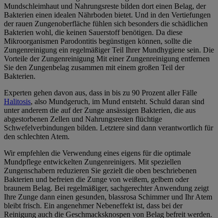
Mundschleimhaut und Nahrungsreste bilden dort einen Belag, der
Bakterien einen idealen Nährboden bietet. Und in den Vertiefungen
der rauen Zungenoberfläche fühlen sich besonders die schädlichen
Bakterien wohl, die keinen Sauerstoff benötigen. Da diese
Mikroorganismen Parodontitis begünstigen können, sollte die
Zungenreinigung ein regelmäßiger Teil Ihrer Mundhygiene sein. Die
Vorteile der Zungenreinigung Mit einer Zungenreinigung entfernen
Sie den Zungenbelag zusammen mit einem großen Teil der
Bakterien.
Experten gehen davon aus, dass in bis zu 90 Prozent aller Fälle
Halitosis
, also Mundgeruch, im Mund entsteht. Schuld daran sind
unter anderem die auf der Zunge ansässigen Bakterien, die aus
abgestorbenen Zellen und Nahrungsresten flüchtige
Schwefelverbindungen bilden. Letztere sind dann verantwortlich für
den schlechten Atem.
Wir empfehlen die Verwendung eines eigens für die optimale
Mundpflege entwickelten Zungenreinigers. Mit speziellen
Zungenschabern reduzieren Sie gezielt die oben beschriebenen
Bakterien und befreien die Zunge von weißem, gelbem oder
braunem Belag. Bei regelmäßiger, sachgerechter Anwendung zeigt
Ihre Zunge dann einen gesunden, blassrosa Schimmer und Ihr Atem
bleibt frisch. Ein angenehmer Nebeneffekt ist, dass bei der
Reinigung auch die Geschmacksknospen von Belag befreit werden.