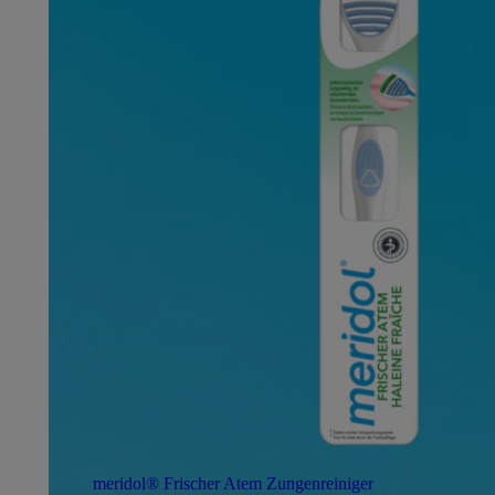
meridol® Frischer Atem Zungenreiniger