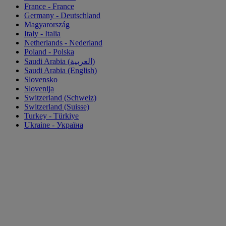
France - France
Germany - Deutschland
Magyarország
Italy - Italia
Netherlands - Nederland
Poland - Polska
Saudi Arabia (العربية)
Saudi Arabia (English)
Slovensko
Slovenija
Switzerland (Schweiz)
Switzerland (Suisse)
Turkey - Türkiye
Ukraine - Україна