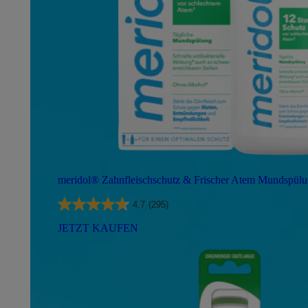
meridol® Zahnfleischschutz & Frischer Atem Mundspül
4.7
(295)
JETZT KAUFEN