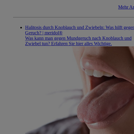
Mehr Ar
Halitosis durch Knoblauch und Zwiebeln: Was hilft gege
Geruch? | meridol®
Was kann man gegen Mundgeruch nach Knoblauch und
Zwiebel tun? Erfahren Sie hier alles Wichtige.