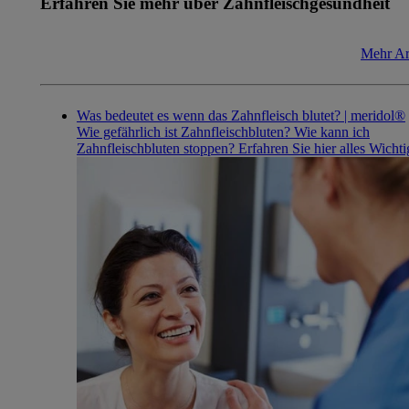
Erfahren Sie mehr
über Zahnfleischgesundheit
Mehr Ar
Was bedeutet es wenn das Zahnfleisch blutet? | meridol®
Wie gefährlich ist Zahnfleischbluten? Wie kann ich
Zahnfleischbluten stoppen? Erfahren Sie hier alles Wichti