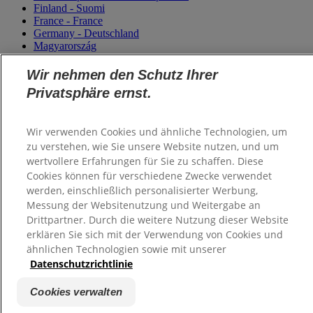
Finland - Suomi
France - France
Germany - Deutschland
Magyarország
Italy - Italia
Netherlands - Nederland
Wir nehmen den Schutz Ihrer
Poland - Polska
Privatsphäre ernst.
Saudi Arabia (العربية)
Saudi Arabia (English)
Slovensko
Wir verwenden Cookies und ähnliche Technologien, um
Slovenija
zu verstehen, wie Sie unsere Website nutzen, und um
Switzerland (Schweiz)
Switzerland (Suisse)
wertvollere Erfahrungen für Sie zu schaffen. Diese
Turkey - Türkiye
Cookies können für verschiedene Zwecke verwendet
Ukraine - Україна
werden, einschließlich personalisierter Werbung,
Messung der Websitenutzung und Weitergabe an
Drittpartner. Durch die weitere Nutzung dieser Website
erklären Sie sich mit der Verwendung von Cookies und
ähnlichen Technologien sowie mit unserer
Datenschutzrichtlinie
Cookies verwalten