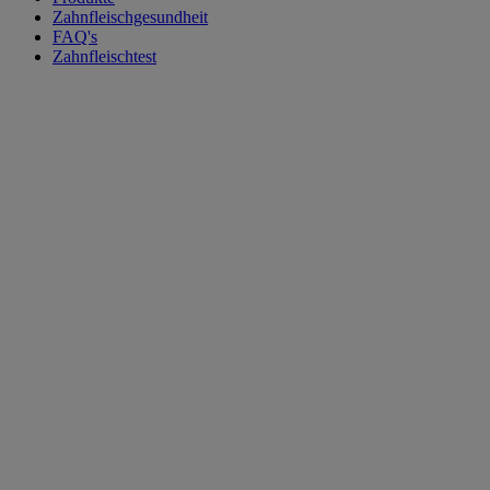
Zahnfleischgesundheit
FAQ's
Zahnfleischtest
Alle Produkte
Vorige
Weiter