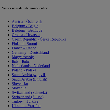
Visitez nous dans le monde entier
Austria - Österreich
Belgium - België
Belgium - Belgique
Croatia - Hrvatska
Czech Republic - Česká Republika
Finland - Suomi
France - France
Germany - Deutschland
Magyarország
Italy - Italia
Netherlands - Nederland
Poland - Polska
Saudi Arabia (العربية)
Saudi Arabia (English)
Slovensko
Slovenija
Switzerland (Schweiz)
Switzerland (Suisse)
Turkey - Türkiye
Ukraine - Україна