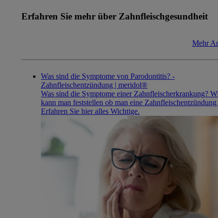
Erfahren Sie mehr über Zahnfleischgesundheit
Mehr Ar
Was sind die Symptome von Parodontitis? -
Zahnfleischentzündung | meridol®
Was sind die Symptome einer Zahnfleischerkrankung? W
kann man feststellen ob man eine Zahnfleischentzündung
Erfahren Sie hier alles Wichtige.