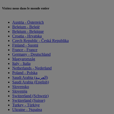
Visitez nous dans le monde entier
Austria - Österreich
Belgium - België
Belgium - Belgique
Croatia - Hrvatska
Czech Republic - Česká Republika
Finland - Suomi
France - France
Germany - Deutschland
Magyarország
Italy - Italia
Netherlands - Nederland
Poland - Polska
Saudi Arabia (العربية)
Saudi Arabia (English)
Slovensko
Slovenija
Switzerland (Schweiz)
Switzerland (Suisse)
Turkey - Türkiye
Ukraine - Україна