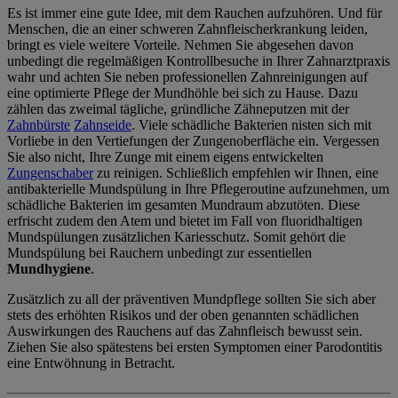
Es ist immer eine gute Idee, mit dem Rauchen aufzuhören. Und für
Menschen, die an einer schweren Zahnfleischerkrankung leiden,
bringt es viele weitere Vorteile. Nehmen Sie abgesehen davon
unbedingt die regelmäßigen Kontrollbesuche in Ihrer Zahnarztpraxis
wahr und achten Sie neben professionellen Zahnreinigungen auf
eine optimierte Pflege der Mundhöhle bei sich zu Hause. Dazu
zählen das zweimal tägliche, gründliche Zähneputzen mit der
Zahnbürste
Zahnseide
. Viele schädliche Bakterien nisten sich mit
Vorliebe in den Vertiefungen der Zungenoberfläche ein. Vergessen
Sie also nicht, Ihre Zunge mit einem eigens entwickelten
Zungenschaber
zu reinigen. Schließlich empfehlen wir Ihnen, eine
antibakterielle Mundspülung in Ihre Pflegeroutine aufzunehmen, um
schädliche Bakterien im gesamten Mundraum abzutöten. Diese
erfrischt zudem den Atem und bietet im Fall von fluoridhaltigen
Mundspülungen zusätzlichen Kariesschutz. Somit gehört die
Mundspülung bei Rauchern unbedingt zur essentiellen
Mundhygiene
.
Zusätzlich zu all der präventiven Mundpflege sollten Sie sich aber
stets des erhöhten Risikos und der oben genannten schädlichen
Auswirkungen des Rauchens auf das Zahnfleisch bewusst sein.
Ziehen Sie also spätestens bei ersten Symptomen einer Parodontitis
eine Entwöhnung in Betracht.