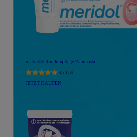
meridol® Rundumpflege Zahnpasta
4.7
(59)
JETZT KAUFEN