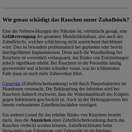
Wie genau schädigt das Rauchen unser Zahnfleisch?
Eine der Nebenwirkungen des Nikotins ist, vereinfacht gesagt, eine
Gefäßverengung
der gesamten Mundschleimhaut, also auch des
Zahnfleischs, welches schlichtweg nicht ausreichend durchblutet
wird. Dies ist besonders problematisch bei geplanten oder bereits
durchgeführten Implantationen. Denn auch die Wundheilung bei
Rauchern ist wesentlich verlangsamt, das Risiko von Entzündungen
jedoch signifikant erhöht. Bei Rauchern ist die Paronditis häufig
gravierender und schreitet schneller voran, was im schlimmsten
Falle dann zu noch mehr Zahnverlust führt.
Gingivitis
(Zahnfleischerkrankung) wird durch Plaquebakterien im
Mundraum verursacht. Die Bekämpfung der Infektion wird bei
Rauchern dadurch erschwert, dass die Widerstandskraft des Körpers
gegen Infektionen geschwächt ist. Auch ist der Heilungsprozess bei
bereits vorhandenen Zahnfleischschäden verzögert.
Ein anderer Grund für das erhöhte Risiko von Rauchern besteht
darin, dass die
Anzeichen
einer Zahnfleischerkrankung durch das
Rauchen verdeckt werden können. Zahnfleischbluten beim
Verwenden von Zahnbürste und Zahnseide ist ein häufiges